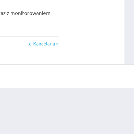
wraz z monitorowaniem
Next
e-Kancelaria
Post: