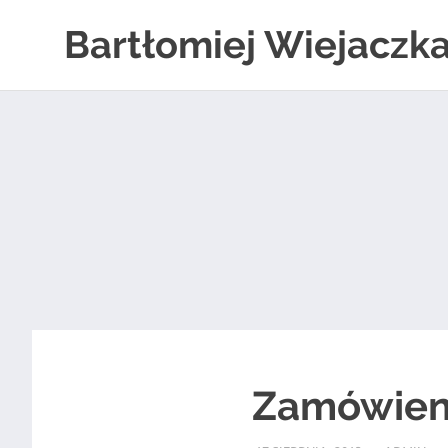
Skip
Bartłomiej Wiejaczk
to
content
Zamówien