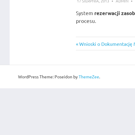
17 SIERPNIA, 2013
ADMIN
System
rezerwacji zasob
procesu.
Nawigacja
Previous
Wnioski o Dokumentację
Post:
wpisu
WordPress Theme: Poseidon by
ThemeZee
.